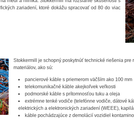
mä medi a hliníka. Stokkermill má rozsiahle skúsenosti s
ifických zariadení, ktoré dokážu spracovať od 80 do viac
Stokkermill je schopný poskytnúť technické riešenia pre
materiálov, ako sú:
pancierové káble s priemerom väčším ako 100 mm
telekomunikačné káble akejkoľvek veľkosti
podmorské káble s prítomnosťou tuku a oleja
extrémne tenké vodiče (telefónne vodiče, dátové káb
elektrických a elektronických zariadení (WEEE), kapil
káble pochádzajúce z demolácií vozidiel kontamin