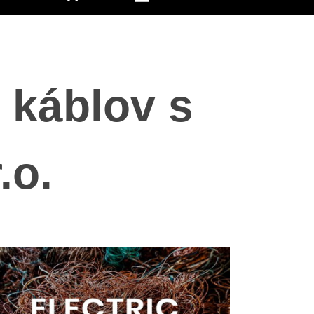
 káblov s
.o.