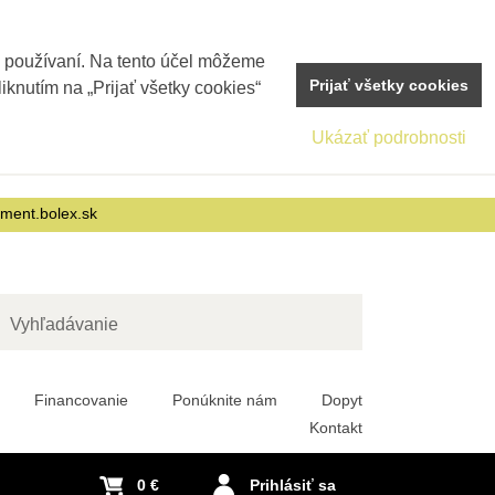
j používaní. Na tento účel môžeme
Prijať všetky cookies
iknutím na „Prijať všetky cookies“
Ukázať podrobnosti
nment.bolex.sk
adať
Financovanie
Ponúknite nám
Dopyt
Kontakt
0 €
Prihlásiť sa