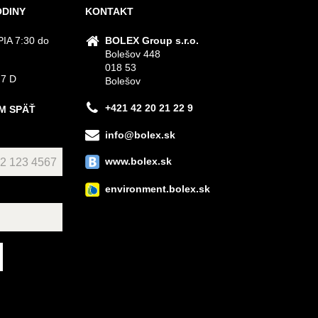
ODINY
KONTAKT
IA 7:30 do
BOLEX Group s.r.o.
Bolešov 448
018 53
 7 D
Bolešov
+421 42 20 21 22 9
M SPÄŤ
info@bolex.sk
www.bolex.sk
environment.bolex.sk