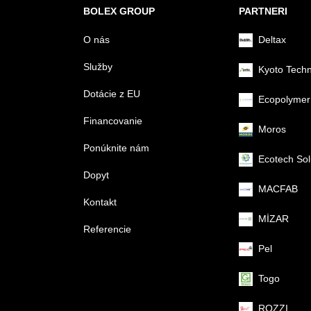
BOLEX GROUP
PARTNERI
O nás
Deltax
Služby
Kyoto Tech
Dotácie z EU
Ecopolymer
Financovanie
Moros
Ponúknite nám
Ecotech Sol
Dopyt
MACFAB
Kontakt
MİZAR
Referencie
Pel
Togo
ROZZI