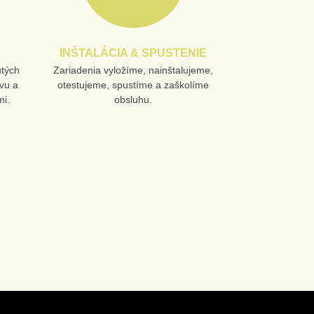
INŠTALÁCIA & SPUSTENIE
utých
Zariadenia vyložíme, nainštalujeme,
vu a
otestujeme, spustíme a zaškolíme
i.
obsluhu.