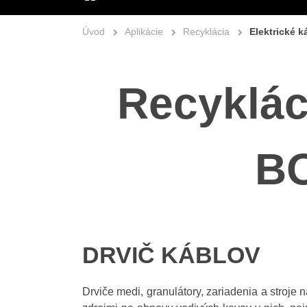
ÚVOD
Úvod
Aplikácie
Recyklácia
Elektrické k
Recyklác
BO
DRVIČ KÁBLOV
Drviče medi, granulátory, zariadenia a stroje