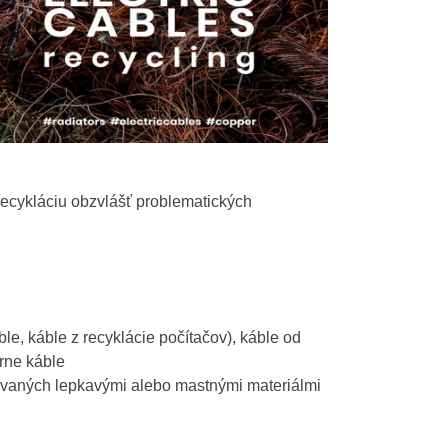
 recykláciu obzvlášť problematických
le, káble z recyklácie počítačov), káble od
árne káble
ovaných lepkavými alebo mastnými materiálmi