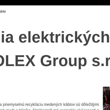
áble
ia elektrických
LEX Group s.r
 na priemyselnú recykláciu medených káblov sú dôležitými