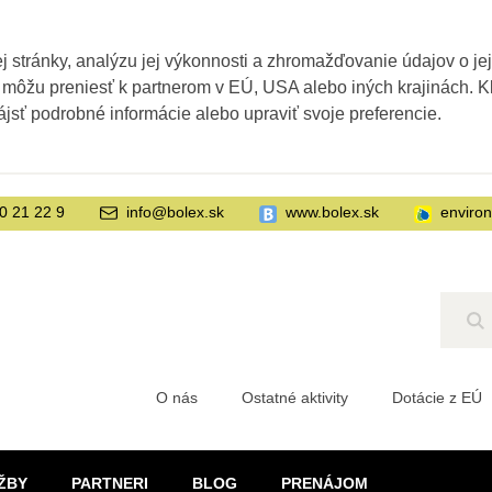
 stránky, analýzu jej výkonnosti a zhromažďovanie údajov o je
 môžu preniesť k partnerom v EÚ, USA alebo iných krajinách. Kl
ájsť podrobné informácie alebo upraviť svoje preferencie.
0 21 22 9
info@bolex.sk
www.bolex.sk
enviro
Hľ
O nás
Ostatné aktivity
Dotácie z EÚ
ŽBY
PARTNERI
BLOG
PRENÁJOM