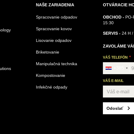
NAŠE ZARIADENIA
OTVÁRACIE H
Spracovanie odpadov
OBCHOD -
PO-P
15:30
Spracovanie kovov
nology
SERVIS -
24 H /
Lisovanie odpadov
ZAVOLÁME VÁ
Briketovanie
VÁŠ TELEFÓN
Manipulačná technika
+385
utions
Kompostovanie
VÁŠ E-MAIL
Infekčné odpady
Odoslať