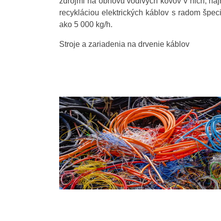
zdrojmi na obnovu vodivých kovov v nich, naj
recykláciou elektrických káblov s radom špec
ako 5 000 kg/h.
Stroje a zariadenia na drvenie káblov