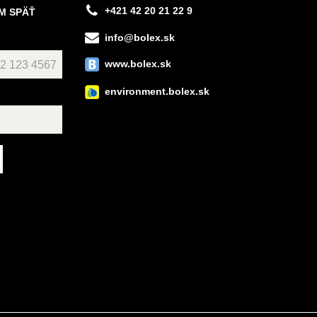
+421 42 20 21 22 9
M SPÄŤ
info@bolex.sk
www.bolex.sk
environment.bolex.sk