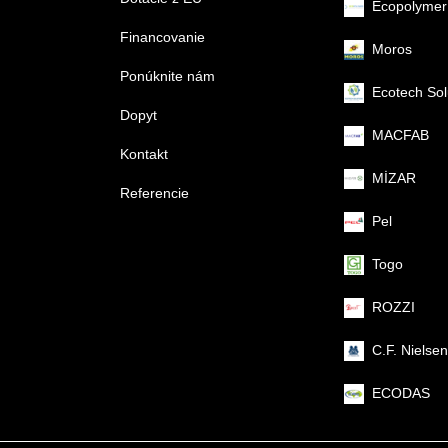
Ecopolymer
Financovanie
Moros
Ponúknite nám
Ecotech Sol
Dopyt
MACFAB
Kontakt
MİZAR
Referencie
Pel
Togo
ROZZI
C.F. Nielsen
ECODAS