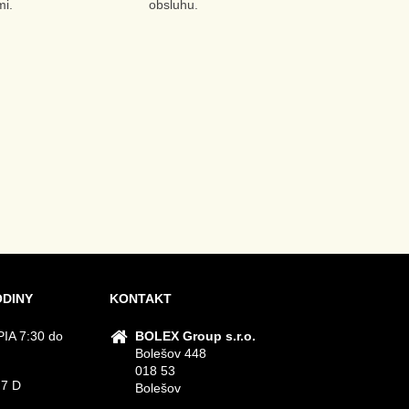
i.
obsluhu.
ODINY
KONTAKT
IA 7:30 do
BOLEX Group s.r.o.
Bolešov 448
018 53
 7 D
Bolešov