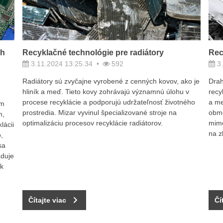
ch
Recyklačné technológie pre radiátory
Rec
3.11.2024 13:25.34
592
3.
Radiátory sú zvyčajne vyrobené z cenných kovov, ako je
Drah
hliník a meď. Tieto kovy zohrávajú významnú úlohu v
recy
procese recyklácie a podporujú udržateľnosť životného
a me
om
prostredia. Mizar vyvinul špecializované stroje na
obme
m,
optimalizáciu procesov recyklácie radiátorov.
mimo
lácii
na z
,
sa
aduje
ek
Čítajte viac
Čí