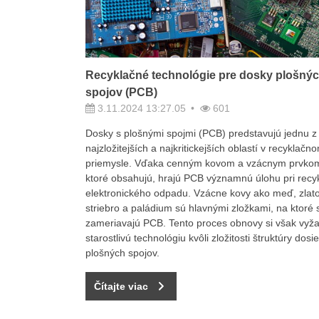
Recyklačné technológie pre dosky plošný
spojov (PCB)
3.11.2024 13:27.05
601
Dosky s plošnými spojmi (PCB) predstavujú jednu z
najzložitejších a najkritickejších oblastí v recyklačn
priemysle. Vďaka cenným kovom a vzácnym prvko
ktoré obsahujú, hrajú PCB významnú úlohu pri recyk
elektronického odpadu. Vzácne kovy ako meď, zlato
striebro a paládium sú hlavnými zložkami, na ktoré 
zameriavajú PCB. Tento proces obnovy si však vyž
starostlivú technológiu kvôli zložitosti štruktúry dosi
plošných spojov.
Čítajte viac