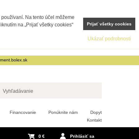
j používaní. Na tento účel môžeme
Prijať všetky cookies
iknutím na „Prijať všetky cookies“
Ukázať podrobnosti
nment.bolex.sk
adať
Financovanie
Ponúknite nám
Dopyt
Kontakt
0 €
Prihlásiť sa