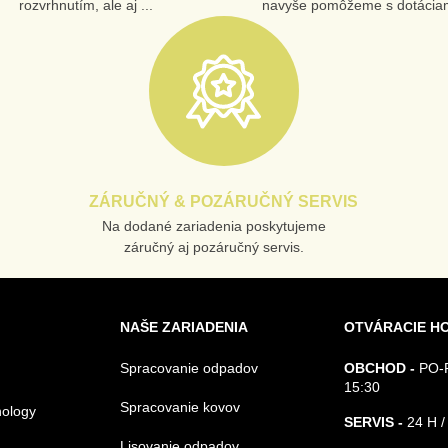
rozvrhnutím, ale aj ...
navyše pomôžeme s dotáciam
ZÁRUČNÝ & POZÁRUČNÝ SERVIS
Na dodané zariadenia poskytujeme
záručný aj pozáručný servis.
NAŠE ZARIADENIA
OTVÁRACIE H
Spracovanie odpadov
OBCHOD -
PO-P
15:30
Spracovanie kovov
nology
SERVIS -
24 H /
Lisovanie odpadov