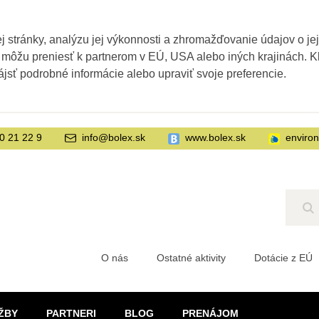
 stránky, analýzu jej výkonnosti a zhromažďovanie údajov o je
 môžu preniesť k partnerom v EÚ, USA alebo iných krajinách. Kl
ájsť podrobné informácie alebo upraviť svoje preferencie.
0 21 22 9
info@bolex.sk
www.bolex.sk
enviro
Hľ
O nás
Ostatné aktivity
Dotácie z EÚ
ŽBY
PARTNERI
BLOG
PRENÁJOM