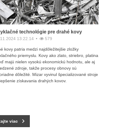
yklačné technológie pre drahé kovy
11.2024 13:22.14
579
é kovy patria medzi najdôležitejšie zložky
klačného priemyslu. Kovy ako zlato, striebro, platina
ď majú nielen vysokú ekonomickú hodnotu, ale aj
dzené zdroje, takže procesy obnovy sú
riadne dôležité. Mizar vyvinul špecializované stroje
lepšenie získavania drahých kovov.
tajte viac