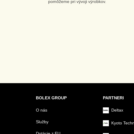
pomôžeme pri vývoji výrobkov.
BOLEX GROUP
PARTNERI
O nás
Deltax
Služby
Kyoto Tech
Dotácie z EU