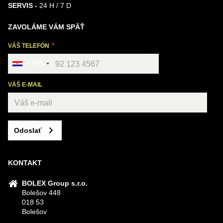
SERVIS -
24 H / 7 D
ZAVOLÁME VÁM SPÄŤ
VÁŠ TELEFÓN
+385
VÁŠ E-MAIL
Odoslať
KONTAKT
BOLEX Group s.r.o.
Bolešov 448
018 53
Bolešov