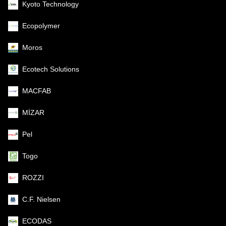
Kyoto Technology
Ecopolymer
Moros
Ecotech Solutions
MACFAB
MİZAR
Pel
Togo
ROZZI
C.F. Nielsen
ECODAS