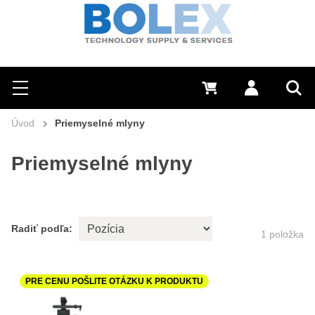
Hľadať
0 €
Prihlásiť sa
Menu
Vyh
Úvod
Priemyselné mlyny
Priemyselné mlyny
Radiť podľa:
1
položka
PRE CENU POŠLITE OTÁZKU K PRODUKTU