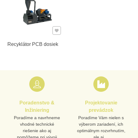
Pridať k Obľúbeným
Recyklátor PCB dosiek
Poradenstvo &
Projektovanie
Inžiniering
prevádzok
Poradíme a navrhneme
Poradíme Vám nielen s
vhodné technické
výberom zariadení, ich
riešenie ako aj
optimálnym rozvrhnutím,
pomôžeme pri vývoji
ale aj ...