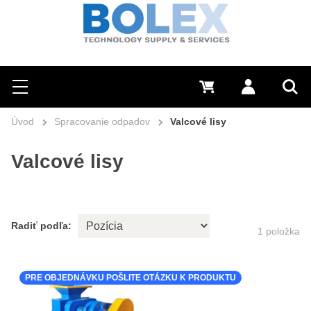
Hľadať
0 €
Prihlásiť sa
Menu
Vyh
Úvod
Spracovanie odpadov
Valcové lisy
Valcové lisy
Radiť podľa:
1
položka
PRE OBJEDNÁVKU POŠLITE OTÁZKU K PRODUKTU