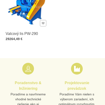
Pridať k Obľúbeným
Valcový lis PW-290
Cena s DPH
29264,49 €
Poradenstvo &
Projektovanie
Inžiniering
prevádzok
Poradíme a navrhneme
Poradíme Vám nielen s
vhodné technické
výberom zariadení, ich
riešenie ako aj
optimálnym rozvrhnutím,