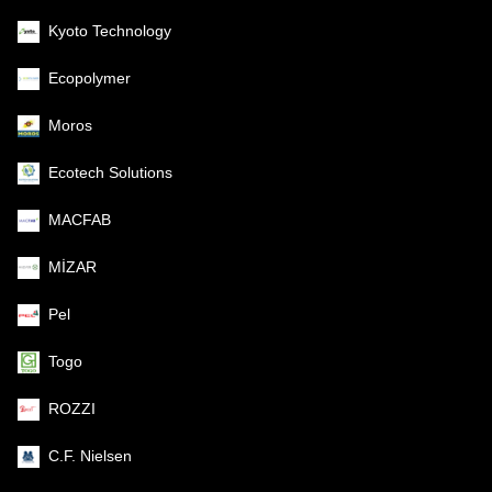
Kyoto Technology
Ecopolymer
Moros
Ecotech Solutions
MACFAB
MİZAR
Pel
Togo
ROZZI
C.F. Nielsen