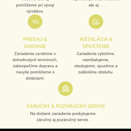
pomôžeme pri vývoji
ale aj ...
výrobkov.
PREDAJ &
INŠTALÁCIA &
DODANIE
SPUSTENIE
Zariadenia vyrobíme v
Zariadenia vyložíme,
dohodnutých termínoch,
nainštalujeme,
zabezpečíme dopravu a
otestujeme, spustíme a
navyše pomôžeme s
zaškolíme obsluhu.
dotáciami.
ZÁRUČNÝ & POZÁRUČNÝ SERVIS
Na dodané zariadenia poskytujeme
záručný aj pozáručný servis.