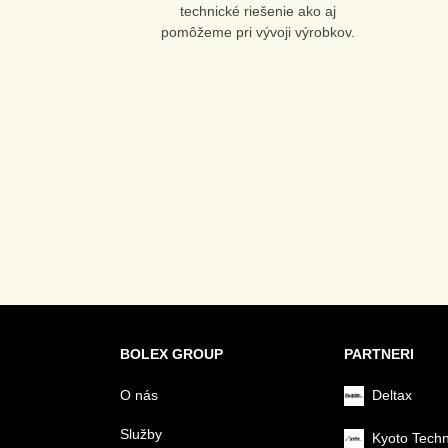
technické riešenie ako aj
pomôžeme pri vývoji výrobkov.
BOLEX GROUP
PARTNERI
O nás
Deltax
Služby
Kyoto Tech