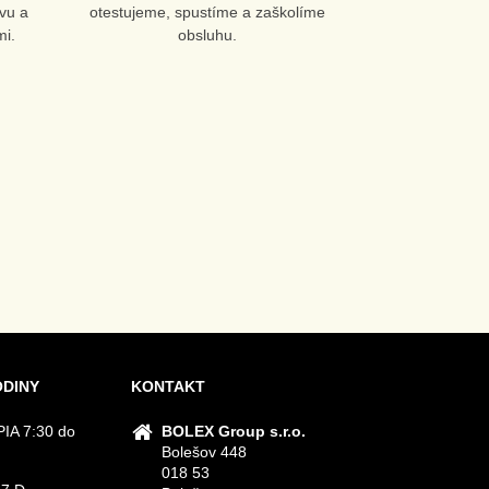
vu a
otestujeme, spustíme a zaškolíme
i.
obsluhu.
ODINY
KONTAKT
IA 7:30 do
BOLEX Group s.r.o.
Bolešov 448
018 53