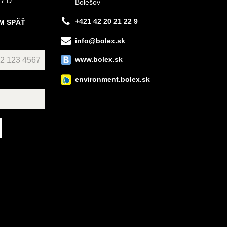
 7 D
Bolešov
+421 42 20 21 22 9
M SPÄŤ
info@bolex.sk
www.bolex.sk
environment.bolex.sk