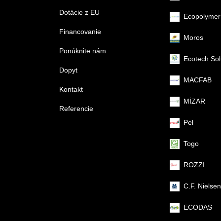
Dotácie z EU
Ecopolymer
Financovanie
Moros
Ponúknite nám
Ecotech Sol
Dopyt
MACFAB
Kontakt
MİZAR
Referencie
Pel
Togo
ROZZI
C.F. Nielsen
ECODAS