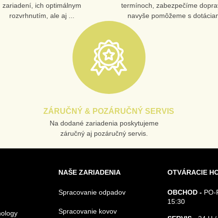
zariadení, ich optimálnym
termínoch, zabezpečíme dopra
rozvrhnutím, ale aj ...
navyše pomôžeme s dotáciam
ZÁRUČNÝ & POZÁRUČNÝ SERVIS
Na dodané zariadenia poskytujeme
záručný aj pozáručný servis.
NAŠE ZARIADENIA
OTVÁRACIE H
Spracovanie odpadov
OBCHOD -
PO-P
15:30
Spracovanie kovov
nology