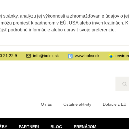
 stránky, analýzu jej výkonnosti a zhromažďovanie údajov o je
 môžu preniesť k partnerom v EÚ, USA alebo iných krajinách. Kl
ájsť podrobné informácie alebo upraviť svoje preferencie.
0 21 22 9
info@bolex.sk
www.bolex.sk
enviro
Hľ
O nás
Ostatné aktivity
Dotácie z EÚ
ŽBY
PARTNERI
BLOG
PRENÁJOM