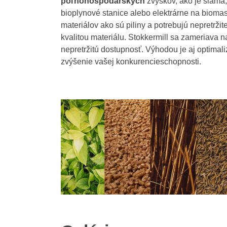
poľnohospodárskych
zvyškov, ako je slama, 
bioplynové stanice alebo elektrárne na biomasu
materiálov ako sú piliny a potrebujú nepretrž
kvalitou materiálu. Stokkermill sa zameriava n
nepretržitú dostupnosť. Výhodou je aj optimali
zvýšenie vašej konkurencieschopnosti.