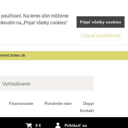
j používaní. Na tento účel môžeme
Prijať všetky cookies
iknutím na „Prijať všetky cookies“
Ukázať podrobnosti
nment.bolex.sk
adať
Financovanie
Ponúknite nám
Dopyt
Kontakt
0 €
Prihlásiť sa