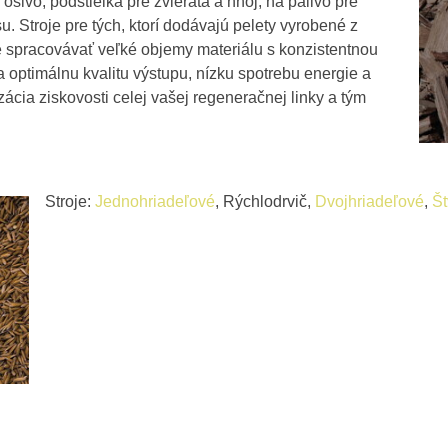
osivo, podstielka pre zvieratá a hnoj, na palivo pre
. Stroje pre tých, ktorí dodávajú pelety vyrobené z
ite spracovávať veľké objemy materiálu s konzistentnou
a optimálnu kvalitu výstupu, nízku spotrebu energie a
zácia ziskovosti celej vašej regeneračnej linky a tým
Stroje:
Jednohriadeľové
, Rýchlodrvič,
Dvojhriadeľové
,
Št