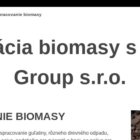
pracovanie biomasy
ácia biomasy 
Group s.r.o.
IE BIOMASY
 spracovanie guľatiny, rôzneho drevného odpadu,