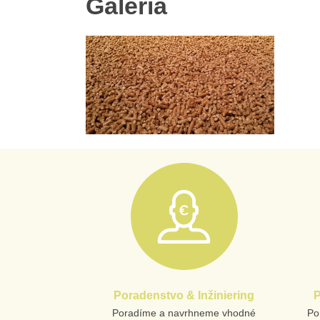
Galéria
Poradenstvo & Inžiniering
P
Poradíme a navrhneme vhodné
Po