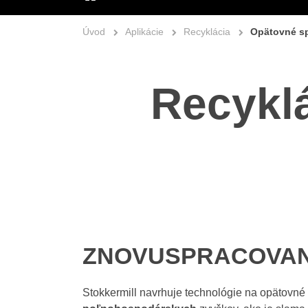
ÚVOD
Úvod
Aplikácie
Recyklácia
Opätovné s
Recykl
ZNOVUSPRACOVAN
Stokkermill navrhuje technológie na opätovné