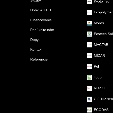
Služby
Kyoto Tech
Dotácie z EU
Ecopolymer
Financovanie
Moros
Ponúknite nám
Ecotech Sol
Dopyt
MACFAB
Kontakt
MİZAR
Referencie
Pel
Togo
ROZZI
C.F. Nielsen
ECODAS