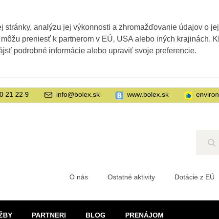
 stránky, analýzu jej výkonnosti a zhromažďovanie údajov o je
 môžu preniesť k partnerom v EÚ, USA alebo iných krajinách. Kl
ájsť podrobné informácie alebo upraviť svoje preferencie.
0 21 22 9
info@bolex.sk
www.bolex.sk
enviro
Hľ
O nás
Ostatné aktivity
Dotácie z EÚ
ŽBY
PARTNERI
BLOG
PRENÁJOM