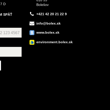
018 53
 7 D
Bolešov
+421 42 20 21 22 9
M SPÄŤ
info@bolex.sk
www.bolex.sk
environment.bolex.sk