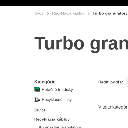
ÚVOD
Úvod
Recyklácia káblov
Turbo granulátory
Turbo gran
Kategórie
Radiť podľa:
Rotačné triedičky
Recyklačné linky
Drviče
Recyklácia káblov
Kompaktné granulátory