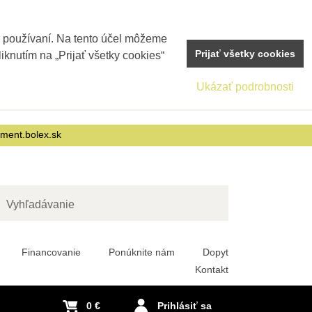
j používaní. Na tento účel môžeme
Prijať všetky cookies
iknutím na „Prijať všetky cookies“
Ukázať podrobnosti
nment.bolex.sk
adať
Financovanie
Ponúknite nám
Dopyt
Kontakt
0 €
Prihlásiť sa