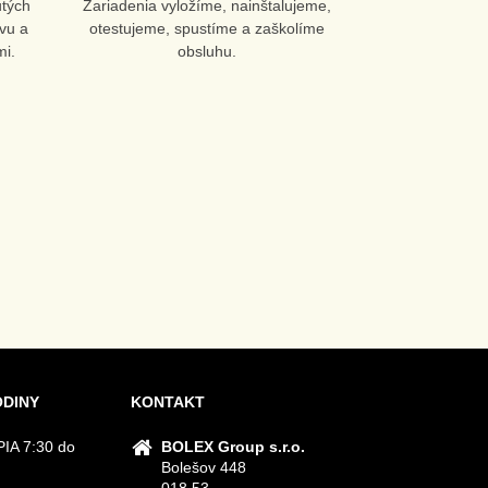
utých
Zariadenia vyložíme, nainštalujeme,
vu a
otestujeme, spustíme a zaškolíme
i.
obsluhu.
ODINY
KONTAKT
IA 7:30 do
BOLEX Group s.r.o.
Bolešov 448