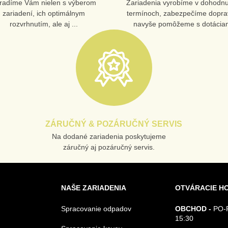
radíme Vám nielen s výberom
Zariadenia vyrobíme v dohodn
zariadení, ich optimálnym
termínoch, zabezpečíme dopra
rozvrhnutím, ale aj ...
navyše pomôžeme s dotáciam
ZÁRUČNÝ & POZÁRUČNÝ SERVIS
Na dodané zariadenia poskytujeme
záručný aj pozáručný servis.
NAŠE ZARIADENIA
OTVÁRACIE H
Spracovanie odpadov
OBCHOD -
PO-P
15:30