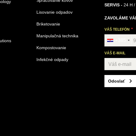
Spracovanie kovov
nology
SERVIS -
24 H /
Lisovanie odpadov
ZAVOLÁME VÁ
Briketovanie
VÁŠ TELEFÓN
Manipulačná technika
+385
utions
Kompostovanie
VÁŠ E-MAIL
Infekčné odpady
Odoslať