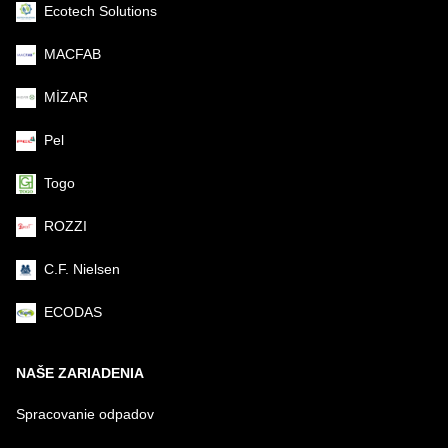
Ecotech Solutions
MACFAB
MİZAR
Pel
Togo
ROZZI
C.F. Nielsen
ECODAS
NAŠE ZARIADENIA
Spracovanie odpadov