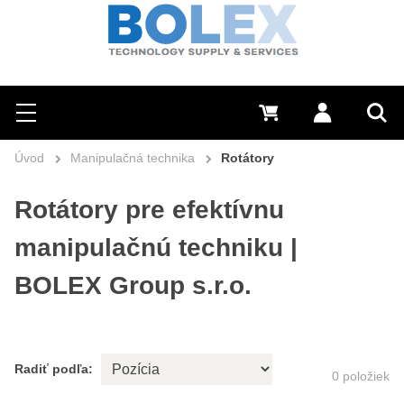
Hľadať
0 €
Prihlásiť sa
Menu
Vyh
Úvod
Manipulačná technika
Rotátory
Rotátory pre efektívnu
manipulačnú techniku |
BOLEX Group s.r.o.
Radiť podľa:
0
položiek