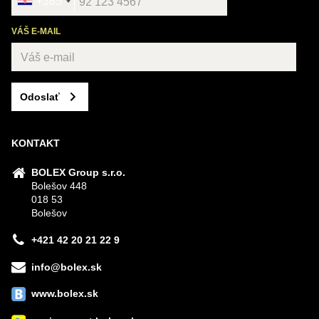
+385
VÁŠ E-MAIL
Odoslať
KONTAKT
BOLEX Group s.r.o.
Bolešov 448
018 53
Bolešov
+421 42 20 21 22 9
info@bolex.sk
www.bolex.sk