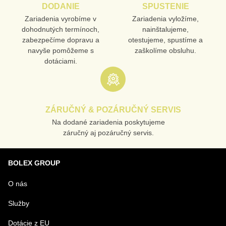
DODANIE
SPUSTENIE
Zariadenia vyrobíme v
Zariadenia vyložíme,
dohodnutých termínoch,
nainštalujeme,
zabezpečíme dopravu a
otestujeme, spustíme a
navyše pomôžeme s
zaškolíme obsluhu.
dotáciami.
ZÁRUČNÝ & POZÁRUČNÝ SERVIS
Na dodané zariadenia poskytujeme
záručný aj pozáručný servis.
BOLEX GROUP
O nás
Služby
Dotácie z EU