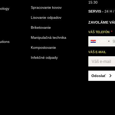
15:30
Spracovanie kovov
nology
SERVIS -
24 H /
Lisovanie odpadov
ZAVOLÁME VÁ
Briketovanie
VÁŠ TELEFÓN
Manipulačná technika
+385
utions
Kompostovanie
VÁŠ E-MAIL
Infekčné odpady
Odoslať