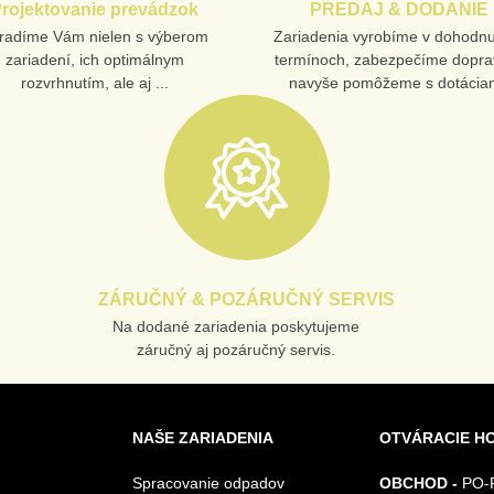
rojektovanie prevádzok
PREDAJ & DODANIE
radíme Vám nielen s výberom
Zariadenia vyrobíme v dohodn
zariadení, ich optimálnym
termínoch, zabezpečíme dopra
rozvrhnutím, ale aj ...
navyše pomôžeme s dotáciam
ZÁRUČNÝ & POZÁRUČNÝ SERVIS
Na dodané zariadenia poskytujeme
záručný aj pozáručný servis.
NAŠE ZARIADENIA
OTVÁRACIE H
Spracovanie odpadov
OBCHOD -
PO-P