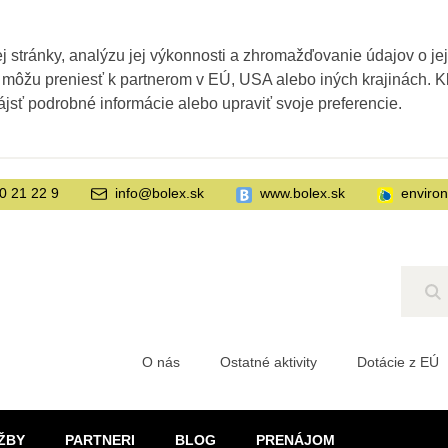
 stránky, analýzu jej výkonnosti a zhromažďovanie údajov o je
 môžu preniesť k partnerom v EÚ, USA alebo iných krajinách. Kl
ájsť podrobné informácie alebo upraviť svoje preferencie.
0 21 22 9
info@bolex.sk
www.bolex.sk
enviro
Hľ
O nás
Ostatné aktivity
Dotácie z EÚ
ŽBY
PARTNERI
BLOG
PRENÁJOM