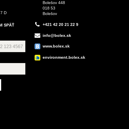
Bolešov 448
018 53
 7 D
Bolešov
+421 42 20 21 22 9
M SPÄŤ
info@bolex.sk
www.bolex.sk
environment.bolex.sk