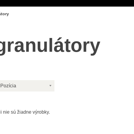
átory
granulátory
Pozícia