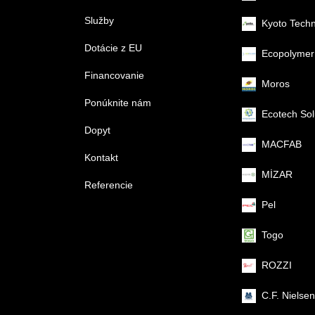
Služby
Kyoto Tech
Dotácie z EU
Ecopolymer
Financovanie
Moros
Ponúknite nám
Ecotech Sol
Dopyt
MACFAB
Kontakt
MİZAR
Referencie
Pel
Togo
ROZZI
C.F. Nielsen