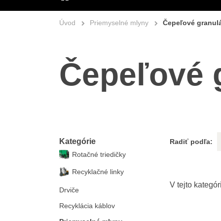
ÚVOD
Úvod
Priemyselné mlyny
Čepeľové granul
Čepeľové 
Kategórie
Radiť podľa:
Rotačné triedičky
Recyklačné linky
Drviče
Recyklácia káblov