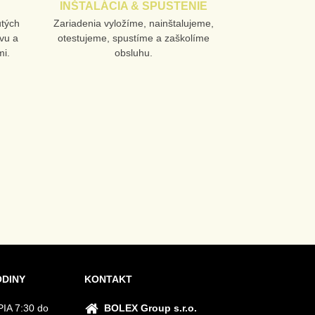
INŠTALÁCIA & SPUSTENIE
utých
Zariadenia vyložíme, nainštalujeme,
vu a
otestujeme, spustíme a zaškolíme
i.
obsluhu.
ODINY
KONTAKT
IA 7:30 do
BOLEX Group s.r.o.