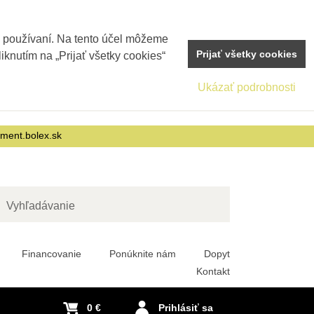
j používaní. Na tento účel môžeme
Prijať všetky cookies
iknutím na „Prijať všetky cookies“
Ukázať podrobnosti
nment.bolex.sk
adať
Financovanie
Ponúknite nám
Dopyt
Kontakt
0 €
Prihlásiť sa