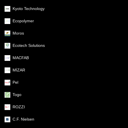
Kyoto Technology
Ecopolymer
Moros
Ecotech Solutions
MACFAB
MİZAR
Pel
Togo
ROZZI
C.F. Nielsen