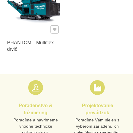
Pridať k Obľúbeným
PHANTOM – Multiflex
drvič
Poradenstvo &
Projektovanie
Inžiniering
prevádzok
Poradíme a navrhneme
Poradíme Vám nielen s
vhodné technické
výberom zariadení, ich
riešenie ako aj
optimálnym rozvrhnutím,