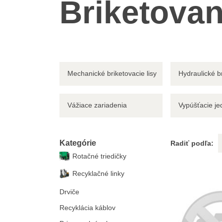
Briketovan
Mechanické briketovacie lisy
Hydraulické br
Vážiace zariadenia
Vypúšťacie je
Kategórie
Radiť podľa:
Rotačné triedičky
Recyklačné linky
Drviče
Recyklácia káblov