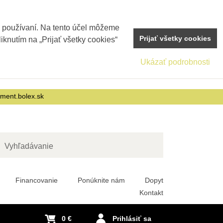
j používaní. Na tento účel môžeme
Prijať všetky cookies
iknutím na „Prijať všetky cookies“
Ukázať podrobnosti
nment.bolex.sk
adať
Financovanie
Ponúknite nám
Dopyt
Kontakt
0 €
Prihlásiť sa