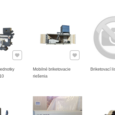
Pridať k Obľúbeným
Pridať k Obľúbeným
jednotky
Mobilné briketovacie
Briketovací l
10
riešenia