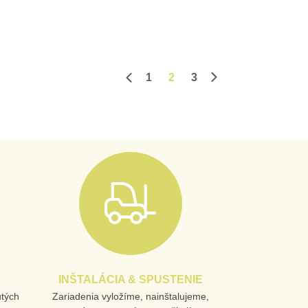
1
2
3
Predchádzajúca strana
Ďalšia stránka
INŠTALÁCIA & SPUSTENIE
utých
Zariadenia vyložíme, nainštalujeme,