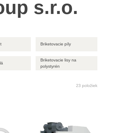
up s.r.o.
t
Briketovacie píly
Briketovacie lisy na
lá
polystyrén
23
položiek