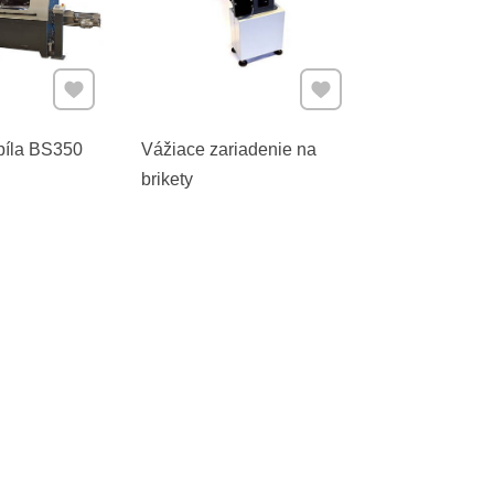
Pridať k Obľúbeným
Pridať k Obľúbeným
 píla BS350
Vážiace zariadenie na
brikety