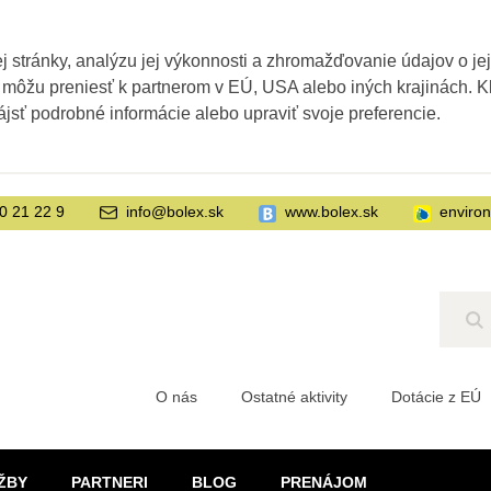
 stránky, analýzu jej výkonnosti a zhromažďovanie údajov o je
 môžu preniesť k partnerom v EÚ, USA alebo iných krajinách. Kl
ájsť podrobné informácie alebo upraviť svoje preferencie.
0 21 22 9
info@bolex.sk
www.bolex.sk
enviro
Hľ
O nás
Ostatné aktivity
Dotácie z EÚ
ŽBY
PARTNERI
BLOG
PRENÁJOM