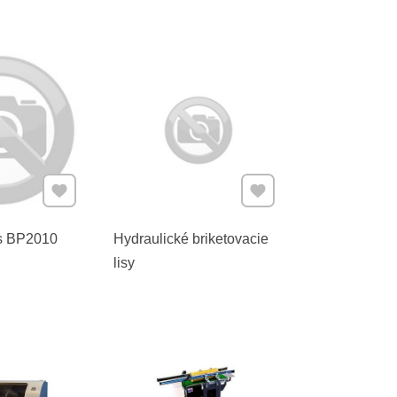
Pridať k Obľúbeným
Pridať k Obľúbeným
is BP2010
Hydraulické briketovacie
lisy