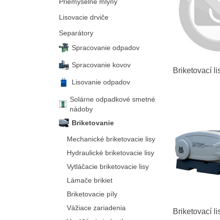
Priemyselné mlyny
Lisovacie drviče
Separátory
Spracovanie odpadov
Spracovanie kovov
Briketovací l
Lisovanie odpadov
Solárne odpadkové smetné
nádoby
Briketovanie
Mechanické briketovacie lisy
Hydraulické briketovacie lisy
Vytláčacie briketovacie lisy
Lámače brikiet
Briketovacie píly
Vážiace zariadenia
Briketovací l