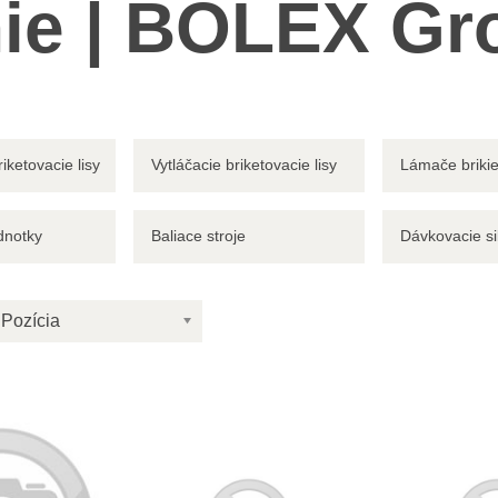
ie | BOLEX Gro
iketovacie lisy
Vytláčacie briketovacie lisy
Lámače brikie
dnotky
Baliace stroje
Dávkovacie si
Pozícia