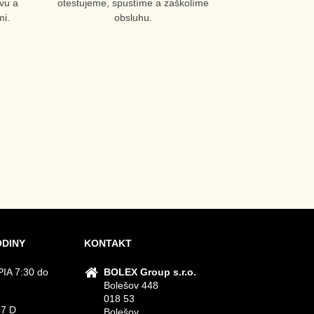
vu a
otestujeme, spustíme a zaškolíme
i.
obsluhu.
ODINY
KONTAKT
IA 7:30 do
BOLEX Group s.r.o.
Bolešov 448
018 53
 7 D
Bolešov