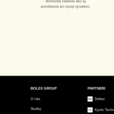
technické riešenie ako aj
pomôžeme pri vývoji výrobkov.
BOLEX GROUP
PARTNERI
O nás
Deltax
Služby
Kyoto Tech