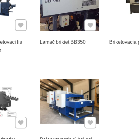
Pridať k Obľúbeným
Pridať k Obľúbeným
etovací lis
Lamač brikiet BB350
Briketovacia
a
Pridať k Obľúbeným
Pridať k Obľúbeným