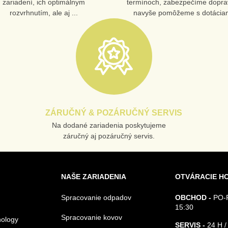
zariadení, ich optimálnym
termínoch, zabezpečíme dopra
rozvrhnutím, ale aj ...
navyše pomôžeme s dotáciam
ZÁRUČNÝ & POZÁRUČNÝ SERVIS
Na dodané zariadenia poskytujeme
záručný aj pozáručný servis.
NAŠE ZARIADENIA
OTVÁRACIE H
Spracovanie odpadov
OBCHOD -
PO-P
15:30
Spracovanie kovov
nology
SERVIS -
24 H /