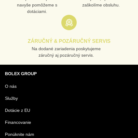
navyše pomôžeme s
zaškolíme obsluhu.
dotáciami.
ZÁRUČNÝ & POZÁRUČNÝ SERVIS
Na dodané zariadenia poskytujeme
záručný aj pozáručný servis.
BOLEX GROUP
O nás
Služby
Dotácie z EU
Financovanie
Ponúknite nám