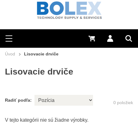
Hľadať
0 €
Prihlásiť sa
Menu
Vyh
Úvod
Lisovacie drviče
Lisovacie drviče
Radiť podľa:
0
položiek