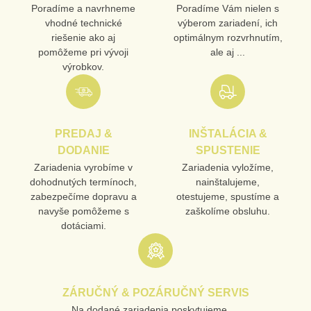
Poradíme a navrhneme
Poradíme Vám nielen s
vhodné technické
výberom zariadení, ich
riešenie ako aj
optimálnym rozvrhnutím,
pomôžeme pri vývoji
ale aj ...
výrobkov.
PREDAJ &
INŠTALÁCIA &
DODANIE
SPUSTENIE
Zariadenia vyrobíme v
Zariadenia vyložíme,
dohodnutých termínoch,
nainštalujeme,
zabezpečíme dopravu a
otestujeme, spustíme a
navyše pomôžeme s
zaškolíme obsluhu.
dotáciami.
ZÁRUČNÝ & POZÁRUČNÝ SERVIS
Na dodané zariadenia poskytujeme