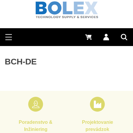
Hľadať
0 €
Prihlásiť sa
Menu
Vyh
BCH-DE
Poradenstvo &
Projektovanie
Inžiniering
prevádzok