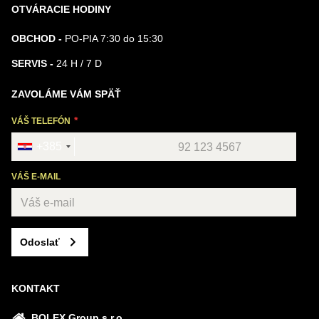
OTVÁRACIE HODINY
OBCHOD -
PO-PIA 7:30 do 15:30
SERVIS -
24 H / 7 D
ZAVOLÁME VÁM SPÄŤ
VÁŠ TELEFÓN
+385
VÁŠ E-MAIL
Odoslať
KONTAKT
BOLEX Group s.r.o.