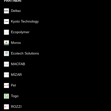
PARTNERI
Deltax
Kyoto Technology
Ecopolymer
Moros
Ecotech Solutions
MACFAB
MİZAR
Pel
Togo
ROZZI