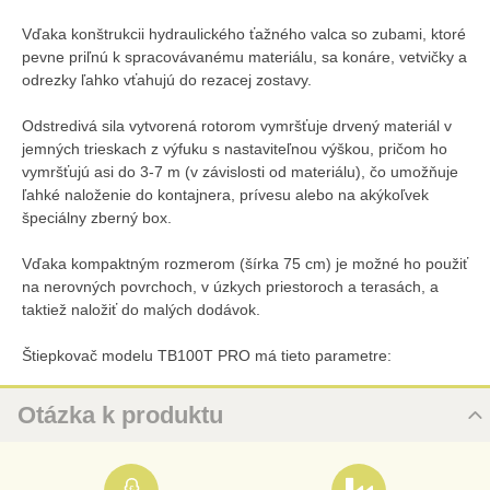
Vďaka konštrukcii hydraulického ťažného valca so zubami, ktoré
pevne priľnú k spracovávanému materiálu, sa konáre, vetvičky a
odrezky ľahko vťahujú do rezacej zostavy.
Odstredivá sila vytvorená rotorom vymršťuje drvený materiál v
jemných trieskach z výfuku s nastaviteľnou výškou, pričom ho
vymršťujú asi do 3-7 m (v závislosti od materiálu), čo umožňuje
ľahké naloženie do kontajnera, prívesu alebo na akýkoľvek
špeciálny zberný box.
Vďaka kompaktným rozmerom (šírka 75 cm) je možné ho použiť
na nerovných povrchoch, v úzkych priestoroch a terasách, a
taktiež naložiť do malých dodávok.
Štiepkovač modelu TB100T PRO má tieto parametre:
Otázka k produktu
Nová otázka k produktu
MENO