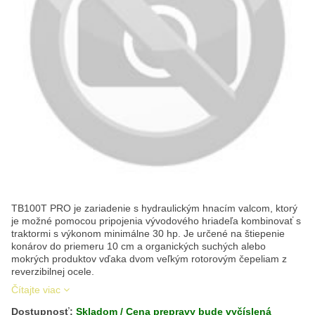
TB100T PRO je zariadenie s hydraulickým hnacím valcom, ktorý
je možné pomocou pripojenia vývodového hriadeľa kombinovať s
traktormi s výkonom minimálne 30 hp. Je určené na štiepenie
konárov do priemeru 10 cm a organických suchých alebo
mokrých produktov vďaka dvom veľkým rotorovým čepeliam z
reverzibilnej ocele.
Čítajte viac
Dostupnosť:
Skladom / Cena prepravy bude vyčíslená