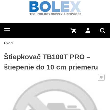
Hľadať
0 €
Prihlásiť sa
Menu
Vyh
Úvod
Štiepkovač TB100T PRO –
štiepenie do 10 cm priemeru
Pridať 