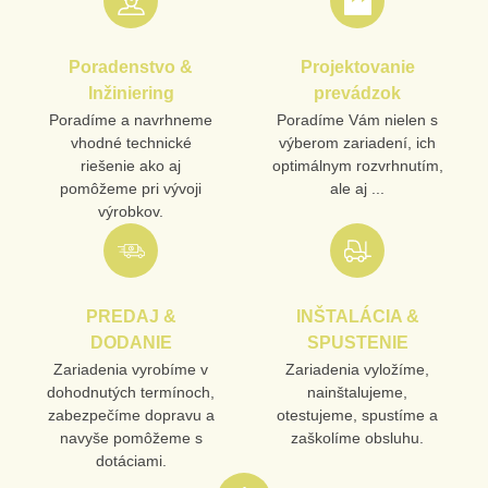
Poradenstvo &
Projektovanie
VÁŠ E-MAIL
Inžiniering
prevádzok
Poradíme a navrhneme
Poradíme Vám nielen s
vhodné technické
výberom zariadení, ich
VAŠA OTÁZKA K PRODUKTU
riešenie ako aj
optimálnym rozvrhnutím,
pomôžeme pri vývoji
ale aj ...
výrobkov.
PREDAJ &
INŠTALÁCIA &
Odoslať
DODANIE
SPUSTENIE
Zariadenia vyrobíme v
Zariadenia vyložíme,
dohodnutých termínoch,
nainštalujeme,
zabezpečíme dopravu a
otestujeme, spustíme a
navyše pomôžeme s
zaškolíme obsluhu.
dotáciami.