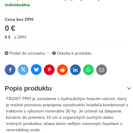
individuálne
Cena s DPH
Cena bez DPH
0 €
0 €
s DPH
Pridať do zoznamu
Otázka k produktu
Bluesky
Twitter
Facebook
Pinterest
Reddit
LinkedIn
WhatsApp
E-mail
Popis produktu
TB100T PRO je zariadenie s hydraulickým hnacím valcom, ktorý
je možné pomocou pripojenia vývodového hriadeľa kombinovať s
traktormi s výkonom minimálne 30 hp. Je určené na štiepenie
konárov do priemeru 10 cm a organických suchých alebo
mokrých produktov vďaka dvom veľkým rotorovým čepeliam z
reverzibilnej ocele.