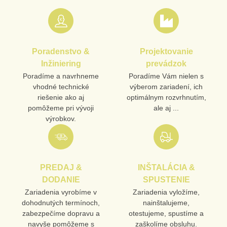
Nová otázka k produktu
MENO
Poradenstvo &
Projektovanie
VÁŠ E-MAIL
Inžiniering
prevádzok
Poradíme a navrhneme
Poradíme Vám nielen s
vhodné technické
výberom zariadení, ich
VAŠA OTÁZKA K PRODUKTU
riešenie ako aj
optimálnym rozvrhnutím,
pomôžeme pri vývoji
ale aj ...
výrobkov.
PREDAJ &
INŠTALÁCIA &
Odoslať
DODANIE
SPUSTENIE
Zariadenia vyrobíme v
Zariadenia vyložíme,
dohodnutých termínoch,
nainštalujeme,
zabezpečíme dopravu a
otestujeme, spustíme a
navyše pomôžeme s
zaškolíme obsluhu.