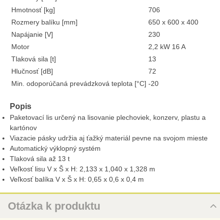
Hmotnosť [kg]
706
Rozmery balíku [mm]
650 x 600 x 400
Napájanie [V]
230
Motor
2,2 kW 16 A
Tlaková sila [t]
13
Hlučnosť [dB]
72
Min. odoporúčaná prevádzková teplota [°C]
-20
Popis
Paketovací lis určený na lisovanie plechoviek, konzerv, plastu a
kartónov
Viazacie pásky udržia aj ťažký materiál pevne na svojom mieste
Automatický výklopný systém
Tlaková sila až 13 t
Veľkosť lisu V x Š x H: 2,133 x 1,040 x 1,328 m
Veľkosť balíka V x Š x H: 0,65 x 0,6 x 0,4 m
Otázka k produktu