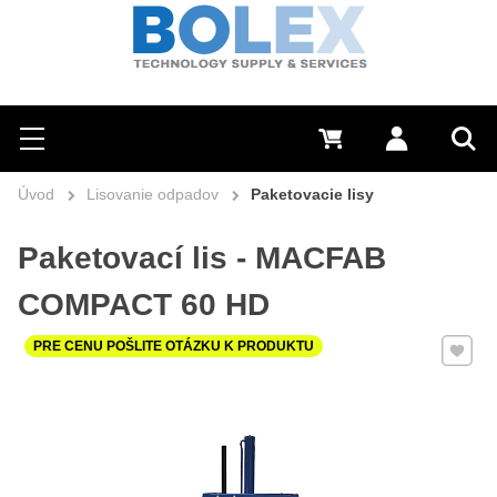
Hľadať
0 €
Prihlásiť sa
Menu
Vyh
Úvod
Lisovanie odpadov
Paketovacie lisy
Paketovací lis - MACFAB
COMPACT 60 HD
Pridať 
PRE CENU POŠLITE OTÁZKU K PRODUKTU