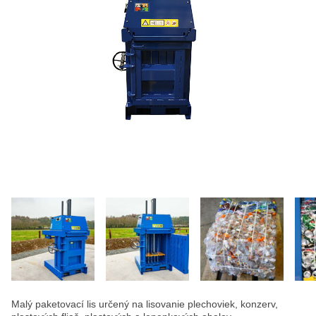
Malý paketovací lis určený na lisovanie plechoviek, konzerv,