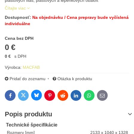
plastových fliaš, plastových a lepenkových obalov.
Čítajte viac
Dostupnosť:
Na objednávku / Cena prepravy bude vyčíslená
individuálne
Cena s DPH
Cena bez DPH
0 €
0 €
s DPH
Výrobca:
MACFAB
Pridať do zoznamu
Otázka k produktu
Bluesky
Twitter
Facebook
Pinterest
Reddit
LinkedIn
WhatsApp
E-mail
Popis produktu
Technické špecifikácie
Rozmery [mm]
2133 x 1040 x 1328