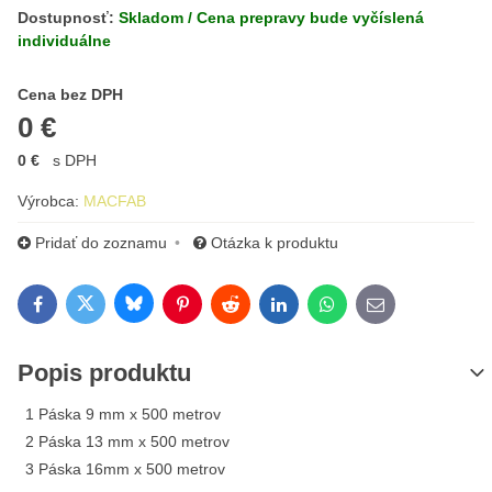
Dostupnosť:
Skladom / Cena prepravy bude vyčíslená
individuálne
Cena s DPH
Cena bez DPH
0 €
0 €
s DPH
Výrobca:
MACFAB
Pridať do zoznamu
Otázka k produktu
Bluesky
Twitter
Facebook
Pinterest
Reddit
LinkedIn
WhatsApp
E-mail
Popis produktu
1
Páska 9 mm x 500 metrov
2
Páska 13 mm x 500 metrov
3
Páska 16mm x 500 metrov