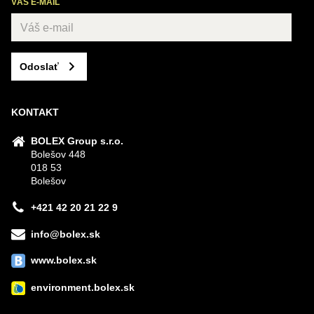
VÁŠ E-MAIL
Odoslať
KONTAKT
BOLEX Group s.r.o.
Bolešov 448
018 53
Bolešov
+421 42 20 21 22 9
info@bolex.sk
www.bolex.sk
environment.bolex.sk