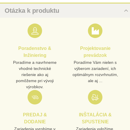
Otázka k produktu
Nová otázka k produktu
MENO
Poradenstvo &
Projektovanie
VÁŠ E-MAIL
Inžiniering
prevádzok
Poradíme a navrhneme
Poradíme Vám nielen s
vhodné technické
výberom zariadení, ich
VAŠA OTÁZKA K PRODUKTU
riešenie ako aj
optimálnym rozvrhnutím,
pomôžeme pri vývoji
ale aj ...
výrobkov.
PREDAJ &
INŠTALÁCIA &
Odoslať
DODANIE
SPUSTENIE
Zariadenia vyrobíme v
Zariadenia vyložíme,