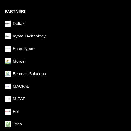
PARTNERI
Deltax
Kyoto Technology
Ecopolymer
Moros
Ecotech Solutions
MACFAB
MİZAR
Pel
Togo