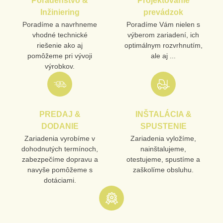
Poradenstvo &
Projektovanie
VÁŠ E-MAIL
Inžiniering
prevádzok
Poradíme a navrhneme
Poradíme Vám nielen s
vhodné technické
výberom zariadení, ich
VAŠA OTÁZKA K PRODUKTU
riešenie ako aj
optimálnym rozvrhnutím,
pomôžeme pri vývoji
ale aj ...
výrobkov.
PREDAJ &
INŠTALÁCIA &
Odoslať
DODANIE
SPUSTENIE
Zariadenia vyrobíme v
Zariadenia vyložíme,
dohodnutých termínoch,
nainštalujeme,
zabezpečíme dopravu a
otestujeme, spustíme a
navyše pomôžeme s
zaškolíme obsluhu.
dotáciami.