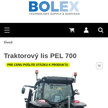
Hľadať
0 €
Prihlásiť sa
Menu
Vyh
Úvod
Traktorový lis PEL 700
Pridať 
PRE CENU POŠLITE OTÁZKU K PRODUKTU