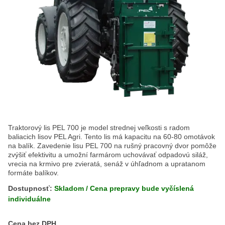
Traktorový lis PEL 700 je model strednej veľkosti s radom
baliacich lisov PEL Agri. Tento lis má kapacitu na 60-80 omotávok
na balík. Zavedenie lisu PEL 700 na rušný pracovný dvor pomôže
zvýšiť efektivitu a umožní farmárom uchovávať odpadovú siláž,
vrecia na krmivo pre zvieratá, senáž v úhľadnom a upratanom
formáte balíkov.
Dostupnosť:
Skladom / Cena prepravy bude vyčíslená
individuálne
Cena s DPH
Cena bez DPH