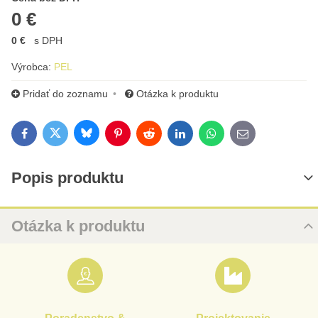
0 €
0 €
s DPH
Výrobca:
PEL
Pridať do zoznamu
Otázka k produktu
Bluesky
Twitter
Facebook
Pinterest
Reddit
LinkedIn
WhatsApp
E-mail
Popis produktu
Otázka k produktu
Nová otázka k produktu
MENO