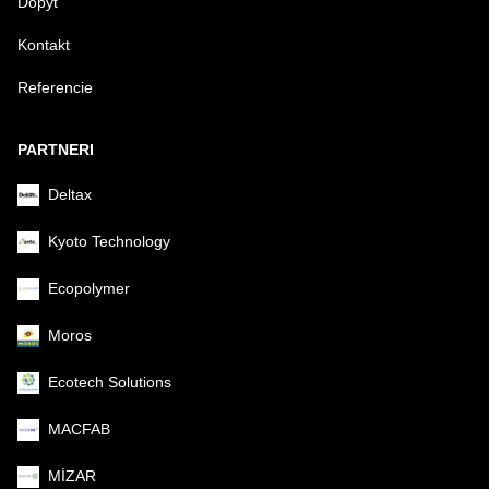
Dopyt
Kontakt
Referencie
PARTNERI
Deltax
Kyoto Technology
Ecopolymer
Moros
Ecotech Solutions
MACFAB
MİZAR