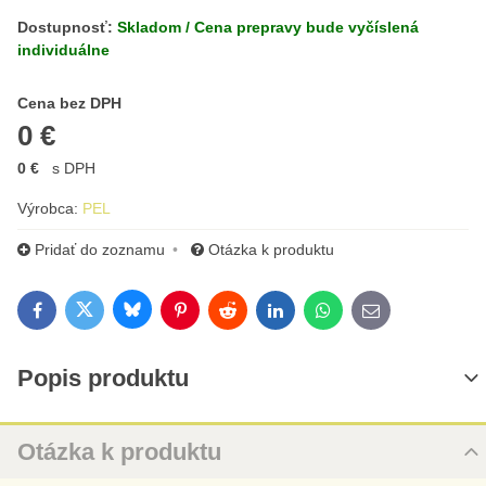
Dostupnosť:
Skladom / Cena prepravy bude vyčíslená
individuálne
Cena s DPH
Cena bez DPH
0 €
0 €
s DPH
Výrobca:
PEL
Pridať do zoznamu
Otázka k produktu
Bluesky
Twitter
Facebook
Pinterest
Reddit
LinkedIn
WhatsApp
E-mail
Popis produktu
Otázka k produktu