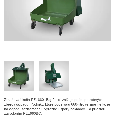
Zhutňovač koša PEL660 „Big Foot“ znižuje počet potrebných
zberov odpadu. Podniky, ktoré používajú 660-litrové smetné koše
na odpad, zaznamenajú výrazné úspory nákladov – a priestoru –
zavedením PEL660BC.