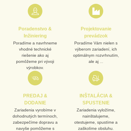
Nová otázka k produktu
MENO
Poradenstvo &
Projektovanie
VÁŠ E-MAIL
Inžiniering
prevádzok
Poradíme a navrhneme
Poradíme Vám nielen s
vhodné technické
výberom zariadení, ich
VAŠA OTÁZKA K PRODUKTU
riešenie ako aj
optimálnym rozvrhnutím,
pomôžeme pri vývoji
ale aj ...
výrobkov.
PREDAJ &
INŠTALÁCIA &
Odoslať
DODANIE
SPUSTENIE
Zariadenia vyrobíme v
Zariadenia vyložíme,
dohodnutých termínoch,
nainštalujeme,
zabezpečíme dopravu a
otestujeme, spustíme a
navyše pomôžeme s
zaškolíme obsluhu.