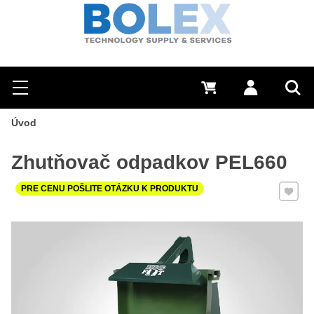
Hľadať
0 €
Prihlásiť sa
Menu
Vyh
Úvod
Zhutňovač odpadkov PEL660
Pridať 
PRE CENU POŠLITE OTÁZKU K PRODUKTU