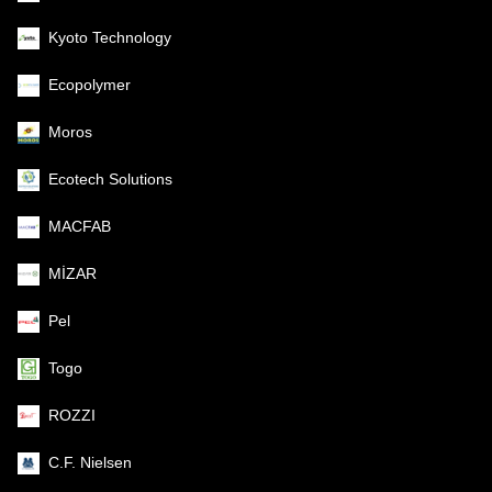
Kyoto Technology
Ecopolymer
Moros
Ecotech Solutions
MACFAB
MİZAR
Pel
Togo
ROZZI
C.F. Nielsen