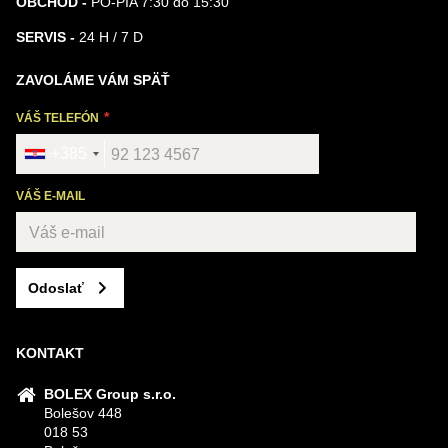
OBCHOD -
PO-PIA 7:30 do 15:30
SERVIS -
24 H / 7 D
ZAVOLÁME VÁM SPÄŤ
VÁŠ TELEFÓN
+385
VÁŠ E-MAIL
Odoslať
KONTAKT
BOLEX Group s.r.o.
Bolešov 448
018 53