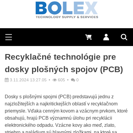
Hľadať
0 €
Prihlásiť sa
Menu
Vyh
Recyklačné technológie pre
dosky plošných spojov (PCB)
3.11.2024 13:27.05
605
0
Dosky s plošnými spojmi (PCB) predstavujú jednu z
najzložitejších a najkritickejších oblastí v recyklačnom
priemysle. Vďaka cenným kovom a vzácnym prvkom, ktoré
obsahujú, hrajú PCB významnú úlohu pri recyklácii
elektronického odpadu. Vzácne kovy ako meď, zlato,
striebro a paládium sú hlavnými zložkami, na ktoré sa