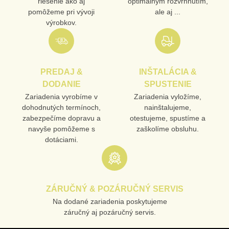
riešenie ako aj
optimálnym rozvrhnutím,
pomôžeme pri vývoji
ale aj ...
výrobkov.
PREDAJ &
INŠTALÁCIA &
DODANIE
SPUSTENIE
Zariadenia vyrobíme v
Zariadenia vyložíme,
dohodnutých termínoch,
nainštalujeme,
zabezpečíme dopravu a
otestujeme, spustíme a
navyše pomôžeme s
zaškolíme obsluhu.
dotáciami.
ZÁRUČNÝ & POZÁRUČNÝ SERVIS
Na dodané zariadenia poskytujeme
záručný aj pozáručný servis.